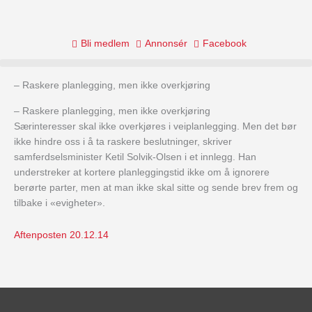
Skip
to
content
Bli medlem
Annonsér
Facebook
– Raskere planlegging, men ikke overkjøring
– Raskere planlegging, men ikke overkjøring
Særinteresser skal ikke overkjøres i veiplanlegging. Men det bør
ikke hindre oss i å ta raskere beslutninger, skriver
samferdselsminister Ketil Solvik-Olsen i et innlegg. Han
understreker at kortere planleggingstid ikke om å ignorere
berørte parter, men at man ikke skal sitte og sende brev frem og
tilbake i «evigheter».
Aftenposten 20.12.14