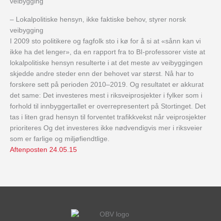
veibygging
– Lokalpolitiske hensyn, ikke faktiske behov, styrer norsk
veibygging
I 2009 sto politikere og fagfolk sto i kø for å si at «sånn kan vi
ikke ha det lenger», da en rapport fra to BI-professorer viste at
lokalpolitiske hensyn resulterte i at det meste av veibyggingen
skjedde andre steder enn der behovet var størst. Nå har to
forskere sett på perioden 2010–2019. Og resultatet er akkurat
det same: Det investeres mest i riksveiprosjekter i fylker som i
forhold til innbyggertallet er overrepresentert på Stortinget. Det
tas i liten grad hensyn til forventet trafikkvekst når veiprosjekter
prioriteres Og det investeres ikke nødvendigvis mer i riksveier
som er farlige og miljøfiendtlige.
Aftenposten 24.05.15