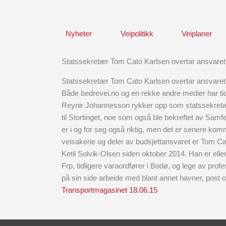
Skip
to
content
Nyheter
Veipolitikk
Veiplaner
Statssekretær Tom Cato Karlsen overtar ansvaret 
Statssekretær Tom Cato Karlsen overtar ansvaret 
Både bedrevei.no og en rekke andre medier har tidl
Reynir Jóhannesson rykker opp som statssekretæ
til Stortinget, noe som også ble bekreftet av Sam
er i og for seg også riktig, men det er senere k
veisakene og deler av budsjettansvaret er Tom Ca
Ketil Solvik-Olsen siden oktober 2014. Han er eller
Frp, tidligere varaordfører i Bodø, og lege av pro
på sin side arbeide med blant annet havner, post
Transportmagasinet 18.06.15