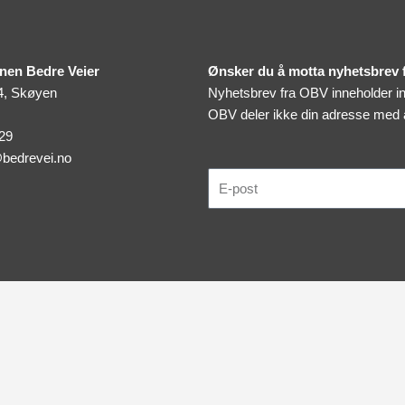
nen Bedre Veier
Ønsker du å motta nyhetsbrev
4, Skøyen
Nyhetsbrev fra OBV inneholder inv
OBV deler ikke din adresse med
 29
bedrevei.no
E-
post