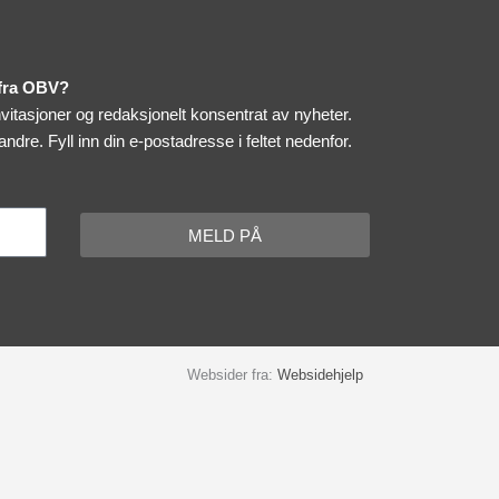
 fra OBV?
itasjoner og redaksjonelt konsentrat av nyheter.
 andre.
Fyll inn din e-postadresse i feltet nedenfor.
MELD PÅ
Websider fra:
Websidehjelp