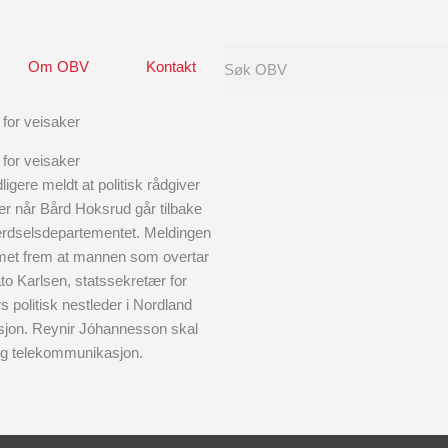
Search
Om OBV
Kontakt
for veisaker
for veisaker
igere meldt at politisk rådgiver
r når Bård Hoksrud går tilbake
ferdselsdepartementet. Meldingen
ommet frem at mannen som overtar
to Karlsen, statssekretær for
s politisk nestleder i Nordland
fesjon. Reynir Jóhannesson skal
 og telekommunikasjon.