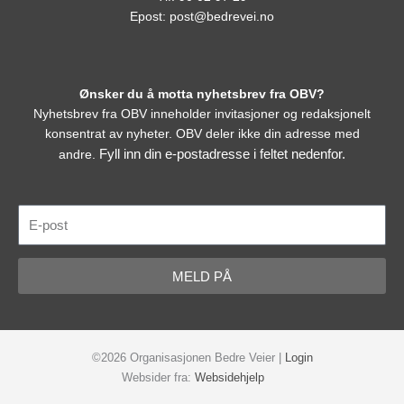
Epost:
post@bedrevei.no
Ønsker du å motta nyhetsbrev fra OBV?
Nyhetsbrev fra OBV inneholder invitasjoner og redaksjonelt
konsentrat av nyheter. OBV deler ikke din adresse med
Fyll inn din e-postadresse i feltet nedenfor.
andre.
E-
post
MELD PÅ
©2026 Organisasjonen Bedre Veier |
Login
Websider fra:
Websidehjelp