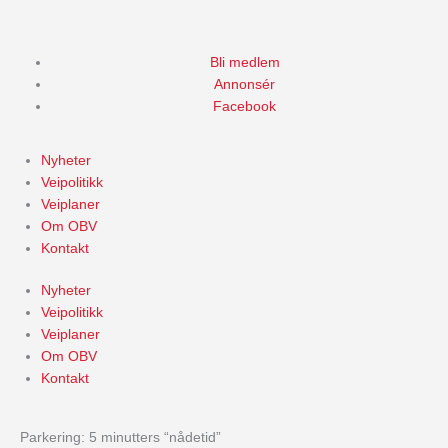
Skip
to
content
Bli medlem
Annonsér
Facebook
Nyheter
Veipolitikk
Veiplaner
Om OBV
Kontakt
Nyheter
Veipolitikk
Veiplaner
Om OBV
Kontakt
Parkering: 5 minutters “nådetid”