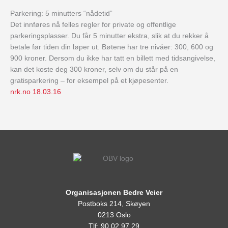
Parkering: 5 minutters “nådetid”
Det innføres nå felles regler for private og offentlige
parkeringsplasser. Du får 5 minutter ekstra, slik at du rekker å
betale før tiden din løper ut. Bøtene har tre nivåer: 300, 600 og
900 kroner. Dersom du ikke har tatt en billett med tidsangivelse,
kan det koste deg 300 kroner, selv om du står på en
gratisparkering – for eksempel på et kjøpesenter.
nrk.no 18.03.16
Organisasjonen Bedre Veier
Postboks 214, Skøyen
0213 Oslo
Tlf: 90 02 97 29