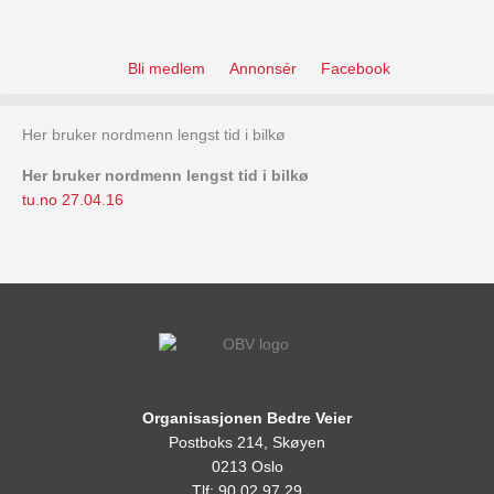
Skip
to
content
Bli medlem
Annonsér
Facebook
Her bruker nordmenn lengst tid i bilkø
Her bruker nordmenn lengst tid i bilkø
tu.no 27.04.16
Organisasjonen Bedre Veier
Postboks 214, Skøyen
0213 Oslo
Tlf: 90 02 97 29