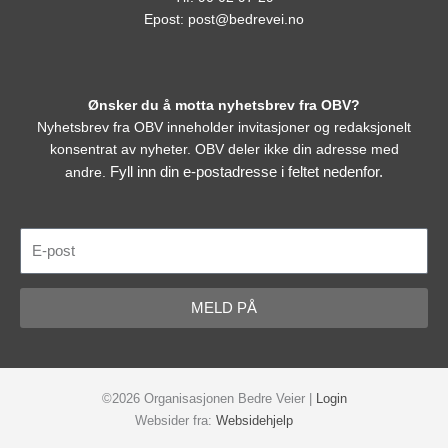
Epost:
post@bedrevei.no
Ønsker du å motta nyhetsbrev fra OBV?
Nyhetsbrev fra OBV inneholder invitasjoner og redaksjonelt
konsentrat av nyheter. OBV deler ikke din adresse med
Fyll inn din e-postadresse i feltet nedenfor.
andre.
E-
post
MELD PÅ
©2026 Organisasjonen Bedre Veier |
Login
Websider fra:
Websidehjelp