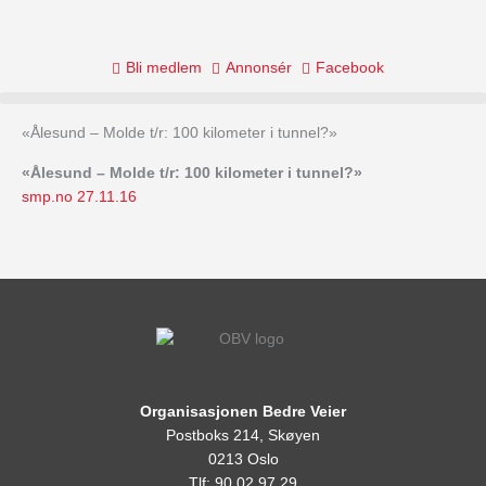
Skip
to
content
Bli medlem
Annonsér
Facebook
«Ålesund – Molde t/r: 100 kilometer i tunnel?»
«Ålesund – Molde t/r: 100 kilometer i tunnel?»
smp.no 27.11.16
Organisasjonen Bedre Veier
Postboks 214, Skøyen
0213 Oslo
Tlf: 90 02 97 29