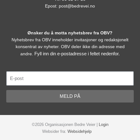
Epost:
post@bedrevei.no
Ønsker du å motta nyhetsbrev fra OBV?
Nyhetsbrev fra OBV inneholder invitasjoner og redaksjonelt
konsentrat av nyheter. OBV deler ikke din adresse med
Fyll inn din e-postadresse i feltet nedenfor.
andre.
E-
post
MELD PÅ
©2026 Organisasjonen Bedre Veier |
Login
Websider fra:
Websidehjelp