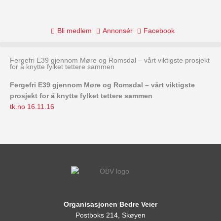
Skip
to
content
Bli medlem
Annonsér
Facebook
Fergefri E39 gjennom Møre og Romsdal – vårt viktigste prosjekt
for å knytte fylket tettere sammen
Fergefri E39 gjennom Møre og Romsdal – vårt viktigste
prosjekt for å knytte fylket tettere sammen
tk.no 16.11.16
Organisasjonen Bedre Veier
Postboks 214, Skøyen