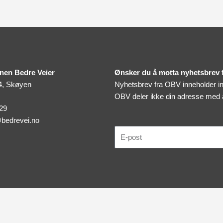
nen Bedre Veier
Ønsker du å motta nyhetsbrev
4, Skøyen
Nyhetsbrev fra OBV inneholder inv
OBV deler ikke din adresse med
 29
bedrevei.no
E-
post