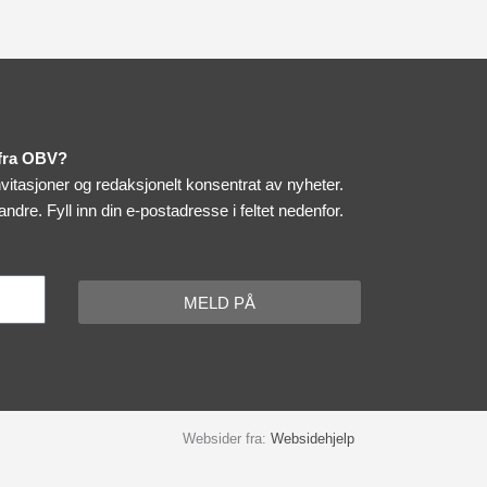
 fra OBV?
itasjoner og redaksjonelt konsentrat av nyheter.
 andre.
Fyll inn din e-postadresse i feltet nedenfor.
MELD PÅ
Websider fra:
Websidehjelp