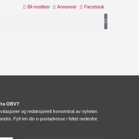
Bli medlem
Annonsér
Facebook
 fra OBV?
itasjoner og redaksjonelt konsentrat av nyheter.
 andre.
Fyll inn din e-postadresse i feltet nedenfor.