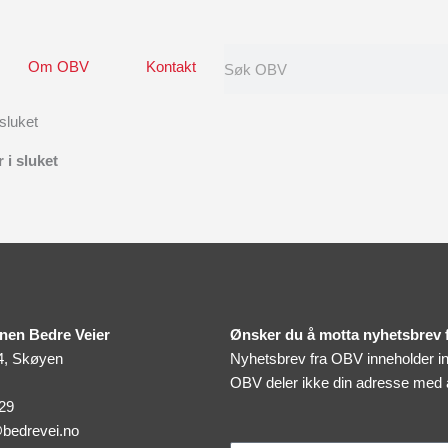
Search
Om OBV
Kontakt
sluket
 i sluket
nen Bedre Veier
Ønsker du å motta nyhetsbrev
4, Skøyen
Nyhetsbrev fra OBV inneholder inv
OBV deler ikke din adresse med
 29
bedrevei.no