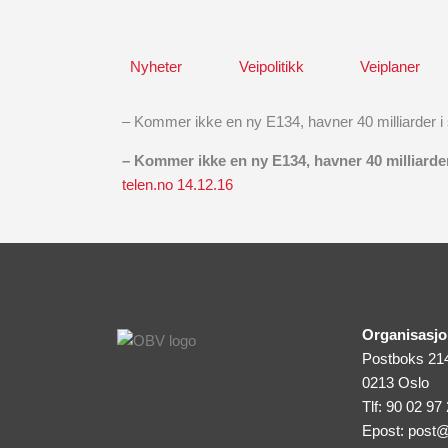
Skip
to
content
Nyheter
Veipolitikk
Veiplaner
– Kommer ikke en ny E134, havner 40 milliarder i 
– Kommer ikke en ny E134, havner 40 milliarder
telen.no 14.12.16
Organisasjo
Postboks 21
0213 Oslo
Tlf: 90 02 97
Epost:
post@