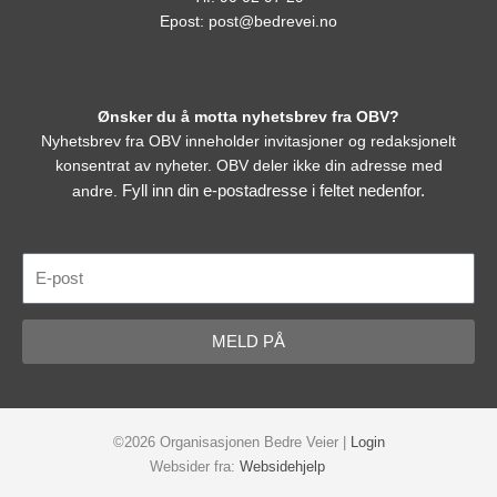
Epost:
post@bedrevei.no
Ønsker du å motta nyhetsbrev fra OBV?
Nyhetsbrev fra OBV inneholder invitasjoner og redaksjonelt
konsentrat av nyheter. OBV deler ikke din adresse med
Fyll inn din e-postadresse i feltet nedenfor.
andre.
E-
post
MELD PÅ
©2026 Organisasjonen Bedre Veier |
Login
Websider fra:
Websidehjelp