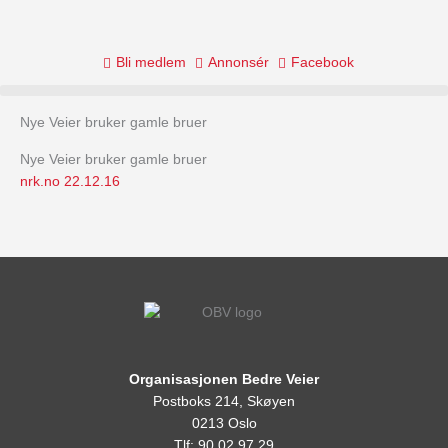
Skip
to
content
Bli medlem
Annonsér
Facebook
Nye Veier bruker gamle bruer
Nye Veier bruker gamle bruer
nrk.no 22.12.16
Organisasjonen Bedre Veier
Postboks 214, Skøyen
0213 Oslo
Tlf: 90 02 97 29