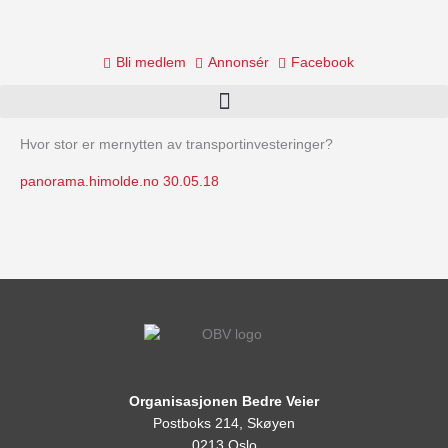
Skip
to
content
Bli medlem
Annonsér
Facebook
Hvor stor er mernytten av transportinvesteringer?
panorama.himolde.no 30.05.18
Organisasjonen Bedre Veier
Postboks 214, Skøyen
0213 Oslo