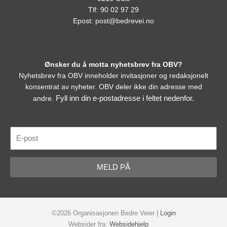
Tlf: 90 02 97 29
Epost:
post@bedrevei.no
Ønsker du å motta nyhetsbrev fra OBV?
Nyhetsbrev fra OBV inneholder invitasjoner og redaksjonelt
konsentrat av nyheter. OBV deler ikke din adresse med
Fyll inn din e-postadresse i feltet nedenfor.
andre.
E-
post
MELD PÅ
©2026 Organisasjonen Bedre Veier |
Login
Websider fra:
Websidehjelp