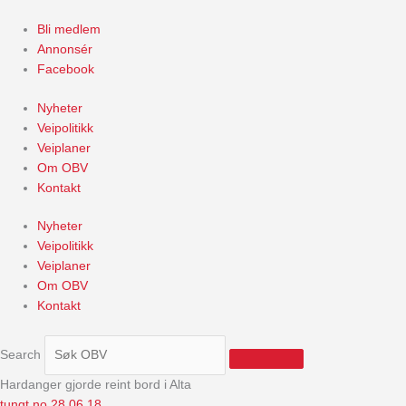
Skip
to
Bli medlem
content
Annonsér
Facebook
Nyheter
Veipolitikk
Veiplaner
Om OBV
Kontakt
Nyheter
Veipolitikk
Veiplaner
Om OBV
Kontakt
Search
Hardanger gjorde reint bord i Alta
tungt.no 28.06.18