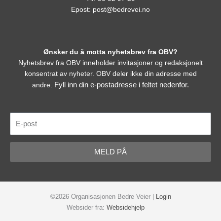
Epost:
post@bedrevei.no
Ønsker du å motta nyhetsbrev fra OBV?
Nyhetsbrev fra OBV inneholder invitasjoner og redaksjonelt
konsentrat av nyheter. OBV deler ikke din adresse med
Fyll inn din e-postadresse i feltet nedenfor.
andre.
E-
post
MELD PÅ
©2026 Organisasjonen Bedre Veier |
Login
Websider fra:
Websidehjelp