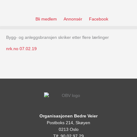
Skip
to
content
Bli medlem
Annonsér
Facebook
Bygg- og anleggsbransjen skriker etter flere lærlinger
nrk.no 07.02.19
Organisasjonen Bedre Veier
Postboks 214, Skøyen
0213 Oslo
Tlf: 90 02 97 29