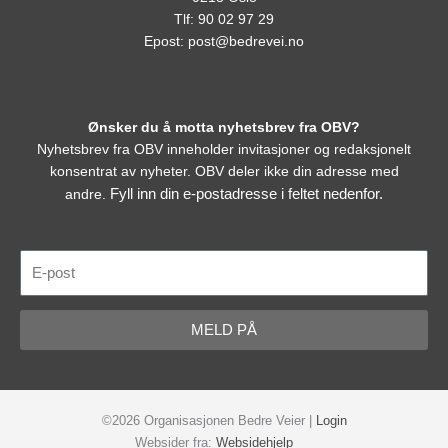
Tlf: 90 02 97 29
Epost:
post@bedrevei.no
Ønsker du å motta nyhetsbrev fra OBV?
Nyhetsbrev fra OBV inneholder invitasjoner og redaksjonelt
konsentrat av nyheter. OBV deler ikke din adresse med
Fyll inn din e-postadresse i feltet nedenfor.
andre.
E-
post
MELD PÅ
©2026 Organisasjonen Bedre Veier |
Login
Websider fra:
Websidehjelp