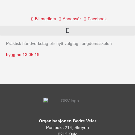
Skip
to
content
Bli medlem
Annonsér
Facebook
Praktisk håndverksfag blir nytt valgfag i ungdomsskolen
bygg.no 13.05.19
Organisasjonen Bedre Veier
Postboks 214, Skøyen
0213 Oslo