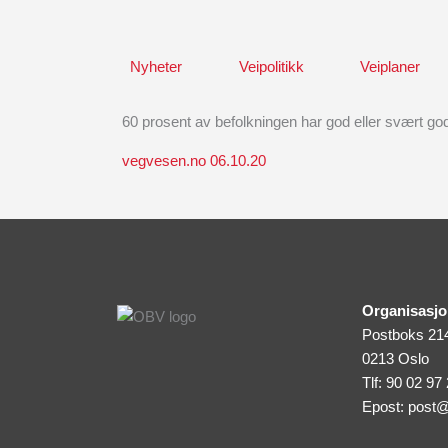
Skip
to
content
Nyheter
Veipolitikk
Veiplaner
60 prosent av befolkningen har god eller svært god t
vegvesen.no 06.10.20
Organisasjo
Postboks 21
0213 Oslo
Tlf: 90 02 97
Epost:
post@