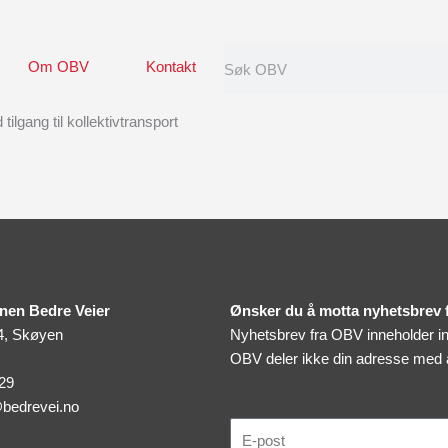
Search
Om OBV
Kontakt
ilgang til kollektivtransport
nen Bedre Veier
Ønsker du å motta nyhetsbrev
4, Skøyen
Nyhetsbrev fra OBV inneholder inv
OBV deler ikke din adresse med
 29
bedrevei.no
E-