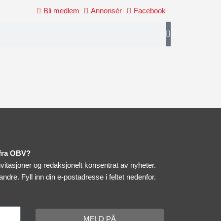
Bli medlem
Annonsér
Facebook
 fra OBV?
itasjoner og redaksjonelt konsentrat av nyheter.
 andre.
Fyll inn din e-postadresse i feltet nedenfor.
MELD PÅ