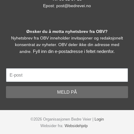
Epost:
post@bedrevei.no
Ønsker du å motta nyhetsbrev fra OBV?
Nyhetsbrev fra OBV inneholder invitasjoner og redaksjonelt
konsentrat av nyheter. OBV deler ikke din adresse med
Fyll inn din e-postadresse i feltet nedenfor.
andre.
E-
post
MELD PÅ
©2026 Organisasjonen Bedre Veier |
Login
Websider fra:
Websidehjelp