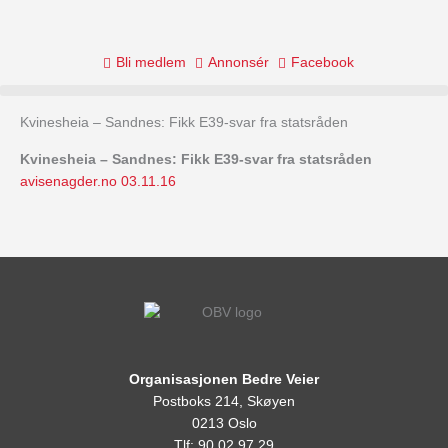
Skip
to
content
Bli medlem
Annonsér
Facebook
Kvinesheia – Sandnes: Fikk E39-svar fra statsråden
Kvinesheia – Sandnes: Fikk E39-svar fra statsråden
avisenagder.no 03.11.16
Organisasjonen Bedre Veier
Postboks 214, Skøyen
0213 Oslo
Tlf: 90 02 97 29