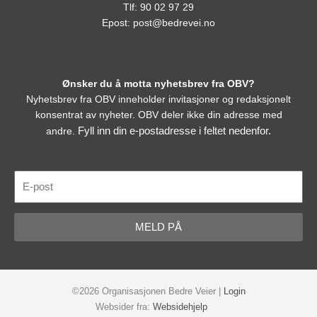
Tlf: 90 02 97 29
Epost:
post@bedrevei.no
Ønsker du å motta nyhetsbrev fra OBV?
Nyhetsbrev fra OBV inneholder invitasjoner og redaksjonelt
konsentrat av nyheter. OBV deler ikke din adresse med
Fyll inn din e-postadresse i feltet nedenfor.
andre.
E-
post
MELD PÅ
©2026 Organisasjonen Bedre Veier |
Login
Websider fra:
Websidehjelp