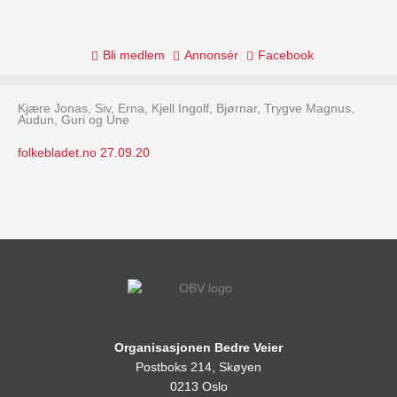
Skip
to
content
Bli medlem
Annonsér
Facebook
Kjære Jonas, Siv, Erna, Kjell Ingolf, Bjørnar, Trygve Magnus,
Audun, Guri og Une
folkebladet.no 27.09.20
Organisasjonen Bedre Veier
Postboks 214, Skøyen
0213 Oslo