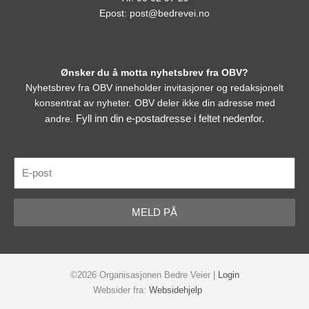
Epost:
post@bedrevei.no
Ønsker du å motta nyhetsbrev fra OBV?
Nyhetsbrev fra OBV inneholder invitasjoner og redaksjonelt
konsentrat av nyheter. OBV deler ikke din adresse med
Fyll inn din e-postadresse i feltet nedenfor.
andre.
E-
post
MELD PÅ
©2026 Organisasjonen Bedre Veier |
Login
Websider fra:
Websidehjelp