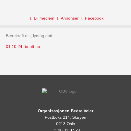
Skip
to
content
Bli medlem
Annonsér
Facebook
Bærekraft ditt, lyntog datt!
01.10.24 rbnett.no
Organisasjonen Bedre Veier
Postboks 214, Skøyen
0213 Oslo
Tlf: 90 02 97 29