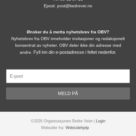
Epost:
post@bedrevei.no
Ønsker du å motta nyhetsbrev fra OBV?
Nyhetsbrev fra OBV inneholder invitasjoner og redaksjonelt
konsentrat av nyheter. OBV deler ikke din adresse med
Fyll inn din e-postadresse i feltet nedenfor.
andre.
E-
post
MELD PÅ
©2026 Organisasjonen Bedre Veier |
Login
Websider fra:
Websidehjelp