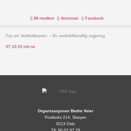
Skip
to
content
Bli medlem
Annonsér
Facebook
Frp om Vestfoldbanen: – En vestfoldfiendtlig regjering
07.10.24 nrk.no
Organisasjonen Bedre Veier
Postboks 214, Skøyen
0213 Oslo
Tlf: 90 02 97 29